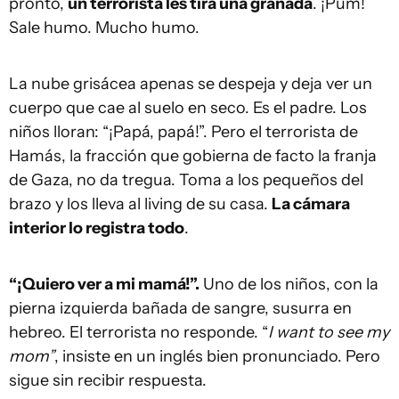
pronto,
un terrorista les tira una granada
. ¡Pum!
Sale humo. Mucho humo.
La nube grisácea apenas se despeja y deja ver un
cuerpo que cae al suelo en seco. Es el padre. Los
niños lloran: “¡Papá, papá!”. Pero el terrorista de
Hamás, la fracción que gobierna de facto la franja
de Gaza, no da tregua. Toma a los pequeños del
brazo y los lleva al living de su casa.
La cámara
interior lo registra todo
.
“¡Quiero ver a mi mamá!”.
Uno de los niños, con la
pierna izquierda bañada de sangre, susurra en
hebreo. El terrorista no responde. “
I want to see my
mom”
, insiste en un inglés bien pronunciado. Pero
sigue sin recibir respuesta.