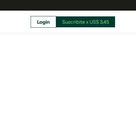
Login
Suscribite x US$ 3,45
uscríbete ahora a El Observador y elegí hasta
donde llegar.
Suscribite x US$ 3,45