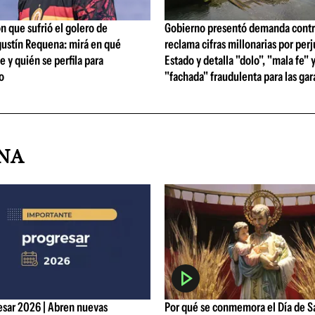
ón que sufrió el golero de
Gobierno presentó demanda contr
gustín Requena: mirá en qué
reclama cifras millonarias por perj
y quién se perfila para
Estado y detalla "dolo", "mala fe" 
o
"fachada" fraudulenta para las gar
INA
esar 2026 | Abren nuevas
Por qué se conmemora el Día de 