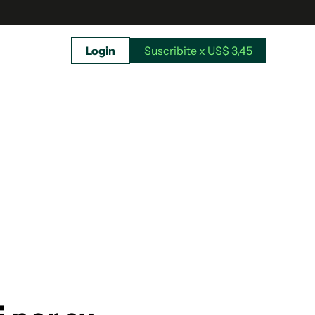
Login
Suscribite x US$ 3,45
uscríbete ahora a El Observador y elegí hasta
donde llegar.
Suscribite x US$ 3,45