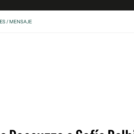
ES / MENSAJE
e
S
n
es
Siguenos en:
 y Legales
es especiales
ciones
ters
ina
 Unidos