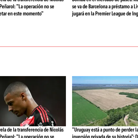
 Peñarol: "La operación no se
se va de Barcelona a préstamo a Li
etar en este momento"
jugará en la Premier League de Ing
vela de la transferencia de Nicolás
"Uruguay está a punto de perder l
 Peñarol: "La operación no se
inversión privada de su historia":