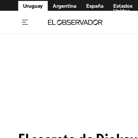
Uruguay
Argentina
España
Estados
Unidos
Home
Juegos 
Referí
Rugby
Fútbol
Básque
Mundial 2026
Tenis
Resultados Deportivos
Runnin
Fútbol internacional
Polidep
Copa Libertadores
Motor