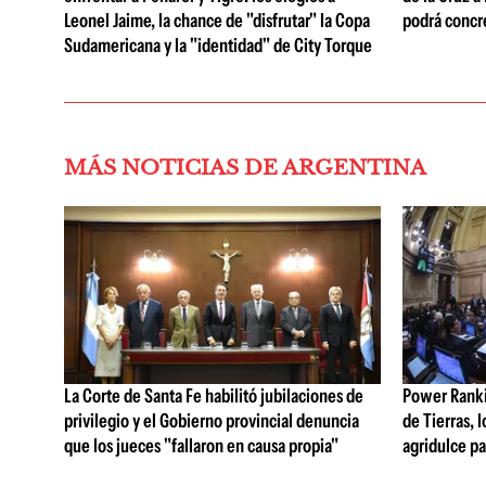
Leonel Jaime, la chance de "disfrutar" la Copa
podrá concr
Sudamericana y la "identidad" de City Torque
MÁS NOTICIAS DE ARGENTINA
La Corte de Santa Fe habilitó jubilaciones de
Power Rankin
privilegio y el Gobierno provincial denuncia
de Tierras, 
que los jueces "fallaron en causa propia"
agridulce pa