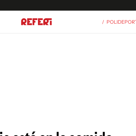
/
POLIDEPOR
Olímpicos
S
tbol
g
ortivo