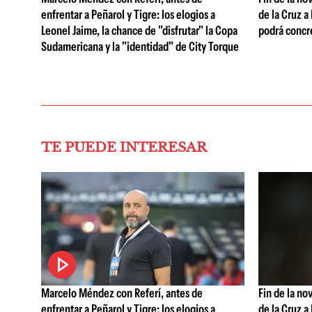
enfrentar a Peñarol y Tigre: los elogios a
de la Cruz a
Leonel Jaime, la chance de "disfrutar" la Copa
podrá concr
Sudamericana y la "identidad" de City Torque
TE PUEDE INTERESAR
Marcelo Méndez con Referí, antes de
Fin de la no
enfrentar a Peñarol y Tigre: los elogios a
de la Cruz a