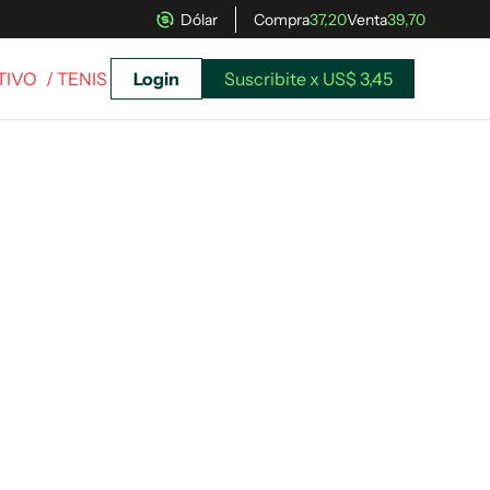
Dólar
Compra
37,20
Venta
39,70
TIVO
/ TENIS
Login
Suscribite x US$ 3,45
uscríbete ahora a El Observador y elegí hasta
donde llegar.
Suscribite x US$ 3,45