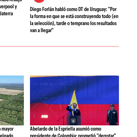
verpool y
Diego Forlán habló como DT de Uruguay: "Por
laterra
la forma en que se está construyendo todo (en
la selección), tarde o temprano los resultados
van a llegar"
a mayor
Abelardo de la Espriella asumió como
 Delgado
presidente de Colombia: prometió "derrotar"