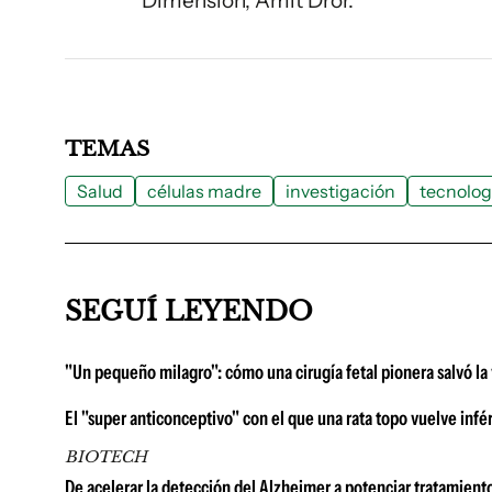
Dimension, Amit Dror.
TEMAS
Salud
células madre
investigación
tecnolog
SEGUÍ LEYENDO
"Un pequeño milagro": cómo una cirugía fetal pionera salvó la 
El "super anticonceptivo" con el que una rata topo vuelve infér
BIOTECH
De acelerar la detección del Alzheimer a potenciar tratamiento