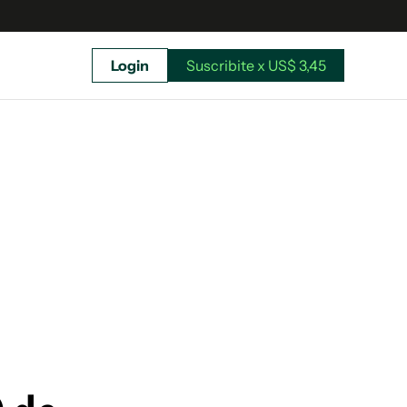
Login
Suscribite x US$ 3,45
uscríbete ahora a El Observador y elegí hasta
donde llegar.
Suscribite x US$ 3,45