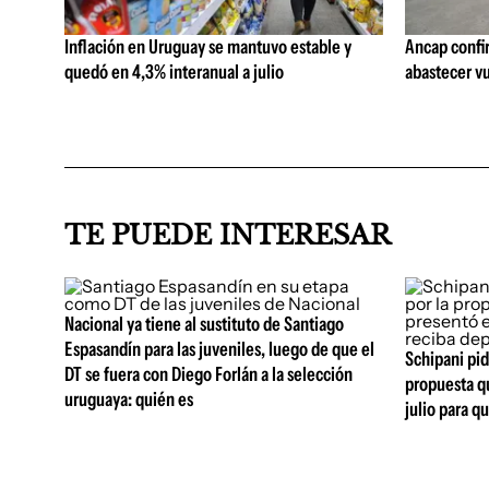
Inflación en Uruguay se mantuvo estable y
Ancap confi
quedó en 4,3% interanual a julio
abastecer vu
TE PUEDE INTERESAR
Nacional ya tiene al sustituto de Santiago
Espasandín para las juveniles, luego de que el
Schipani pid
DT se fuera con Diego Forlán a la selección
propuesta q
uruguaya: quién es
julio para q