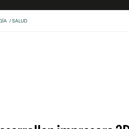
GÍA
/ SALUD
e
S
n
es
Siguenos en:
 y Legales
es especiales
ciones
ters
ina
 Unidos