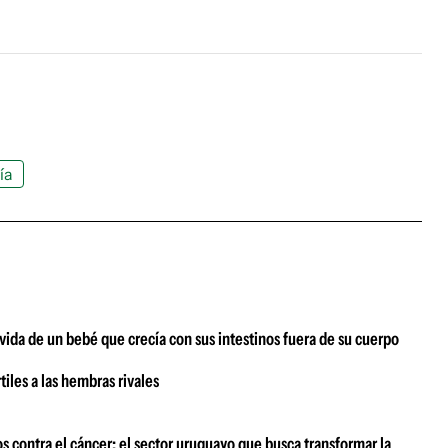
ía
vida de un bebé que crecía con sus intestinos fuera de su cuerpo
tiles a las hembras rivales
s contra el cáncer: el sector uruguayo que busca transformar la