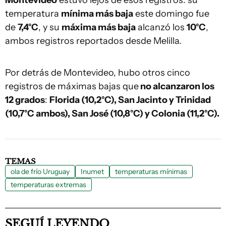
Montevideo
estuvo lejos de esos registros: su
temperatura
mínima más baja
este domingo fue
de
7,4°C
, y su
máxima más baja
alcanzó los
10°C
,
ambos registros reportados desde Melilla.
Por detrás de Montevideo, hubo otros cinco
registros de máximas bajas que
no alcanzaron los
12 grados
:
Florida (10,2°C), San Jacinto y Trinidad
(10,7°C ambos), San José (10,8°C) y Colonia (11,2°C).
TEMAS
ola de frío Uruguay
Inumet
temperaturas mínimas
temperaturas extremas
SEGUÍ LEYENDO