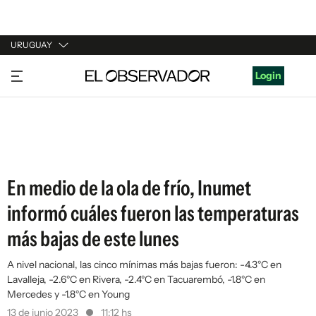
URUGUAY
URUGUAY
Login
ARGENTINA
ESPAÑA
ESTADOS UNIDOS
En medio de la ola de frío, Inumet
informó cuáles fueron las temperaturas
más bajas de este lunes
A nivel nacional, las cinco mínimas más bajas fueron: -4.3°C en
Lavalleja, -2.6°C en Rivera, -2.4°C en Tacuarembó, -1.8°C en
Mercedes y -1.8°C en Young
13 de junio 2023
11:12 hs