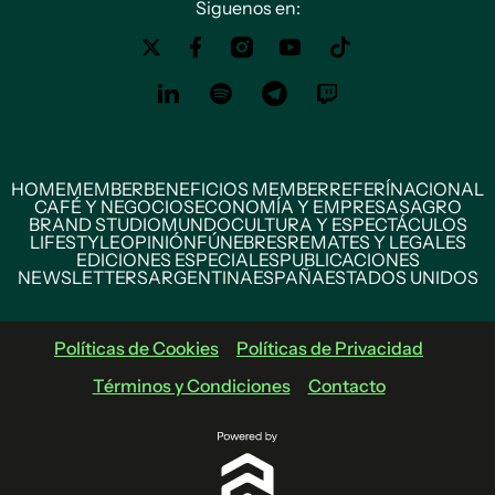
Siguenos en:
HOME
MEMBER
BENEFICIOS MEMBER
REFERÍ
NACIONAL
CAFÉ Y NEGOCIOS
ECONOMÍA Y EMPRESAS
AGRO
BRAND STUDIO
MUNDO
CULTURA Y ESPECTÁCULOS
LIFESTYLE
OPINIÓN
FÚNEBRES
REMATES Y LEGALES
EDICIONES ESPECIALES
PUBLICACIONES
NEWSLETTERS
ARGENTINA
ESPAÑA
ESTADOS UNIDOS
Políticas de Cookies
Políticas de Privacidad
Términos y Condiciones
Contacto