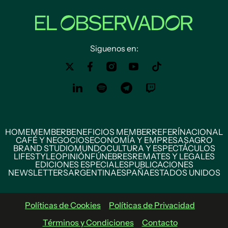
Siguenos en:
HOME
MEMBER
BENEFICIOS MEMBER
REFERÍ
NACIONAL
CAFÉ Y NEGOCIOS
ECONOMÍA Y EMPRESAS
AGRO
BRAND STUDIO
MUNDO
CULTURA Y ESPECTÁCULOS
LIFESTYLE
OPINIÓN
FÚNEBRES
REMATES Y LEGALES
EDICIONES ESPECIALES
PUBLICACIONES
NEWSLETTERS
ARGENTINA
ESPAÑA
ESTADOS UNIDOS
Políticas de Cookies
Políticas de Privacidad
Términos y Condiciones
Contacto