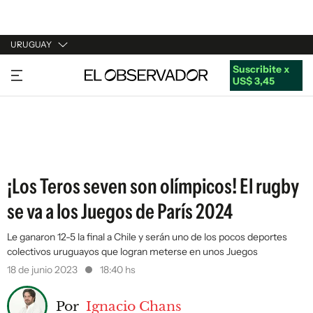
URUGUAY
Suscribite x
URUGUAY
US$ 3,45
ARGENTINA
ESPAÑA
ESTADOS UNIDOS
¡Los Teros seven son olímpicos! El rugby
se va a los Juegos de París 2024
Le ganaron 12-5 la final a Chile y serán uno de los pocos deportes
colectivos uruguayos que logran meterse en unos Juegos
18 de junio 2023
18:40 hs
Por
Ignacio Chans