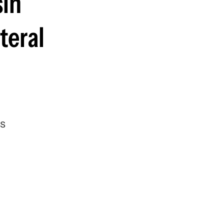
sin
teral
as