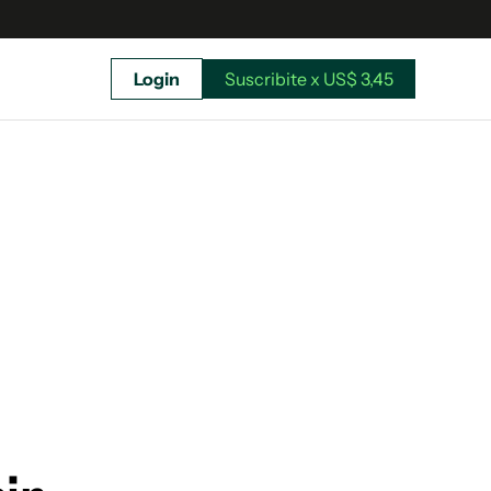
Login
Suscribite x US$ 3,45
uscríbete ahora a El Observador y elegí hasta
donde llegar.
Suscribite x US$ 3,45