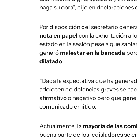
haga su obra", dijo en declaraciones 
Por disposición del secretario gener
nota en papel
con la exhortación a l
estado en la sesión pese a que sabían
generó
malestar en la bancada
porq
dilatado
.
“Dada la expectativa que ha genera
adolecen de dolencias graves se hac
afirmativo o negativo pero que genere
comunicado emitido.
Actualmente, la
mayoría de las com
buena parte de los legisladores se e