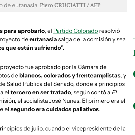
o de eutanasia
Piero CRUCIATTI / AFP
os para aprobarlo
, el
Partido Colorado
resolvió
proyecto de
eutanasia
salga de la comisión y sea
os que están sufriendo”.
 proyecto fue aprobado por la Cámara de
otos de
blancos, colorados y frenteamplistas
, y
de Salud Pública del Senado, donde a principios
a el
tercero en ser tratado
, según contó a
El
isión, el socialista José Nunes. El primero era el
e el
segundo era cuidados paliativos
.
incipios de julio, cuando el vicepresidente de la