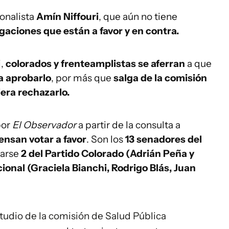
ionalista
Amín Niffouri
, que aún no tiene
gaciones que están a favor y en contra.
i,
colorados y frenteamplistas se aferran
a que
ra aprobarlo
, por más que
salga de la comisión
era rechazarlo.
por
El Observador
a partir de la consulta a
ensan votar a favor
. Son los
13 senadores del
marse
2 del Partido Colorado (Adrián Peña y
cional (Graciela Bianchi, Rodrigo Blás, Juan
studio de la comisión de Salud Pública