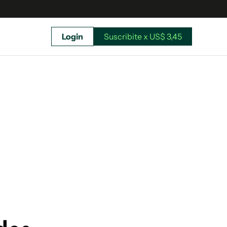
Login
Suscribite x US$ 3,45
uscríbete ahora a El Observador y elegí hasta
donde llegar.
Suscribite x US$ 3,45