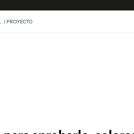
L
/ PROYECTO
e
S
n
es
Siguenos en:
 y Legales
es especiales
ciones
ters
ina
 Unidos