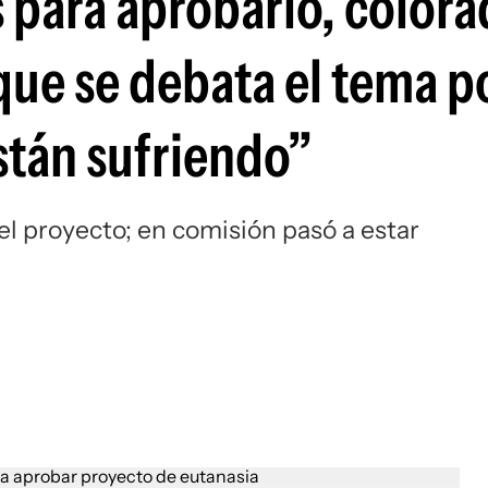
s para aprobarlo, color
que se debata el tema p
stán sufriendo”
el proyecto; en comisión pasó a estar