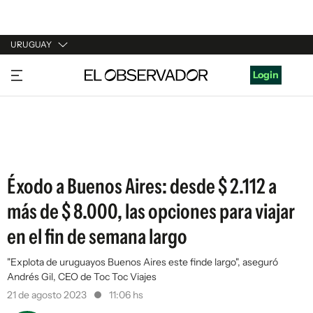
URUGUAY
URUGUAY
Login
ARGENTINA
ESPAÑA
ESTADOS UNIDOS
Éxodo a Buenos Aires: desde $ 2.112 a
más de $ 8.000, las opciones para viajar
en el fin de semana largo
"Explota de uruguayos Buenos Aires este finde largo", aseguró
Andrés Gil, CEO de Toc Toc Viajes
21 de agosto 2023
11:06 hs