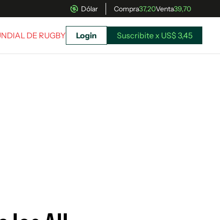
Dólar
Compra
37,20
Venta
39,70
UNDIAL DE RUGBY
Login
Suscribite x US$ 3,45
uscríbete ahora a El Observador y elegí hasta
donde llegar.
Suscribite x US$ 3,45