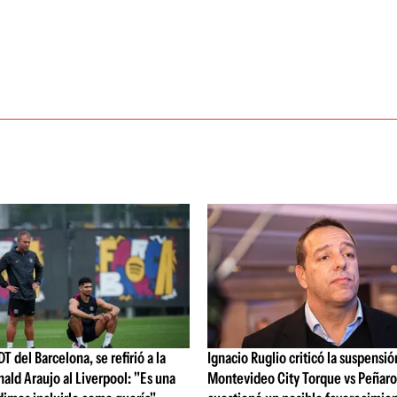
DT del Barcelona, se refirió a la
Ignacio Ruglio criticó la suspensió
nald Araujo al Liverpool: "Es una
Montevideo City Torque vs Peñarol