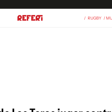
/
RUGBY
/ M
Olímpicos
S
tbol
g
ortivo