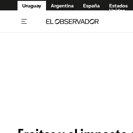
Uruguay
Argentina
España
Estados
Unidos
Home
Juegos 
Referí
Rugby
Fútbol
Básque
Mundial 2026
Tenis
Resultados Deportivos
Runnin
Fútbol internacional
Polidep
Copa Libertadores
Motor