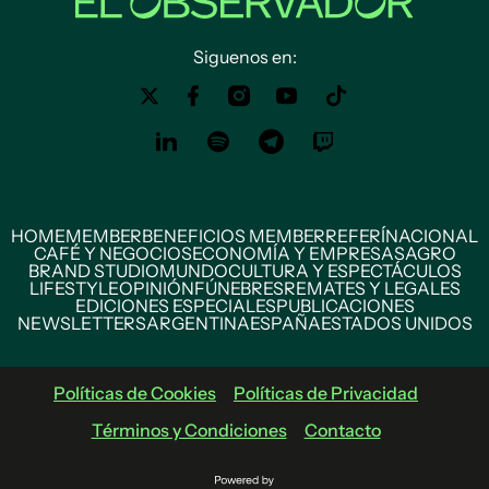
Siguenos en:
HOME
MEMBER
BENEFICIOS MEMBER
REFERÍ
NACIONAL
CAFÉ Y NEGOCIOS
ECONOMÍA Y EMPRESAS
AGRO
BRAND STUDIO
MUNDO
CULTURA Y ESPECTÁCULOS
LIFESTYLE
OPINIÓN
FÚNEBRES
REMATES Y LEGALES
EDICIONES ESPECIALES
PUBLICACIONES
NEWSLETTERS
ARGENTINA
ESPAÑA
ESTADOS UNIDOS
Políticas de Cookies
Políticas de Privacidad
Términos y Condiciones
Contacto