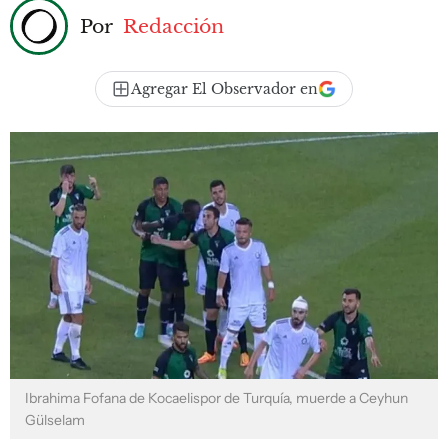
Por
Redacción
Agregar El Observador en
Ibrahima Fofana de Kocaelispor de Turquía, muerde a Ceyhun
Gülselam