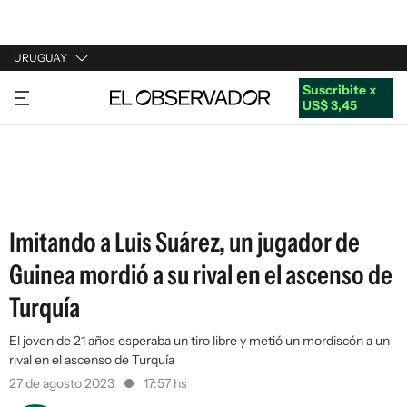
URUGUAY
Suscribite x
URUGUAY
US$ 3,45
ARGENTINA
ESPAÑA
ESTADOS UNIDOS
Imitando a Luis Suárez, un jugador de
Guinea mordió a su rival en el ascenso de
Turquía
El joven de 21 años esperaba un tiro libre y metió un mordiscón a un
rival en el ascenso de Turquía
27 de agosto 2023
17:57 hs