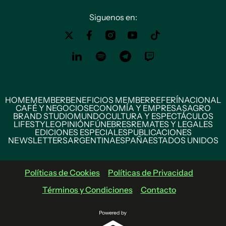
Siguenos en:
HOME
MEMBER
BENEFICIOS MEMBER
REFERÍ
NACIONAL
CAFÉ Y NEGOCIOS
ECONOMÍA Y EMPRESAS
AGRO
BRAND STUDIO
MUNDO
CULTURA Y ESPECTÁCULOS
LIFESTYLE
OPINIÓN
FÚNEBRES
REMATES Y LEGALES
EDICIONES ESPECIALES
PUBLICACIONES
NEWSLETTERS
ARGENTINA
ESPAÑA
ESTADOS UNIDOS
Políticas de Cookies
Políticas de Privacidad
Términos y Condiciones
Contacto