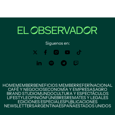
Siguenos en:
HOME
MEMBER
BENEFICIOS MEMBER
REFERÍ
NACIONAL
CAFÉ Y NEGOCIOS
ECONOMÍA Y EMPRESAS
AGRO
BRAND STUDIO
MUNDO
CULTURA Y ESPECTÁCULOS
LIFESTYLE
OPINIÓN
FÚNEBRES
REMATES Y LEGALES
EDICIONES ESPECIALES
PUBLICACIONES
NEWSLETTERS
ARGENTINA
ESPAÑA
ESTADOS UNIDOS