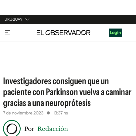
URUGUAY
URUGUAY
Login
ARGENTINA
ESPAÑA
ESTADOS UNIDOS
Investigadores consiguen que un
paciente con Parkinson vuelva a caminar
gracias a una neuroprótesis
7 de noviembre 2023
13:37 hs
Por
Redacción