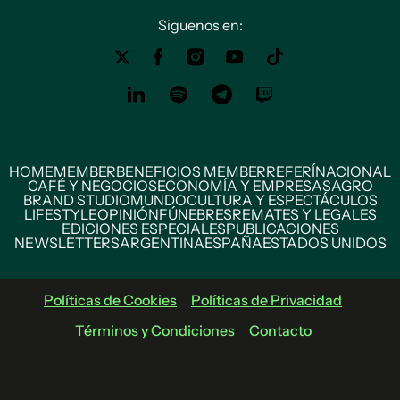
Siguenos en:
HOME
MEMBER
BENEFICIOS MEMBER
REFERÍ
NACIONAL
CAFÉ Y NEGOCIOS
ECONOMÍA Y EMPRESAS
AGRO
BRAND STUDIO
MUNDO
CULTURA Y ESPECTÁCULOS
LIFESTYLE
OPINIÓN
FÚNEBRES
REMATES Y LEGALES
EDICIONES ESPECIALES
PUBLICACIONES
NEWSLETTERS
ARGENTINA
ESPAÑA
ESTADOS UNIDOS
Políticas de Cookies
Políticas de Privacidad
Términos y Condiciones
Contacto