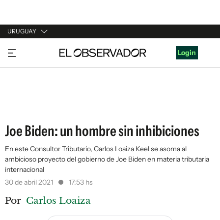
URUGUAY
URUGUAY
Login
ARGENTINA
ESPAÑA
ESTADOS UNIDOS
Joe Biden: un hombre sin inhibiciones
En este Consultor Tributario, Carlos Loaiza Keel se asoma al
ambicioso proyecto del gobierno de Joe Biden en materia tributaria
internacional
30 de abril 2021
17:53 hs
Por
Carlos Loaiza