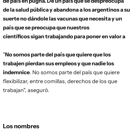
de país en pugna. De un país que se despreocupa
de la salud pública y abandona a los argentinos a su
suerte no dándole las vacunas que necesita y un
país que se preocupa que nuestros
científicos sigan trabajando para poner en valor a
los argentinos dándole la salud que merecen. Esa
es la diferencia
".
"
No somos parte del país que quiere que los
trabajen pierdan sus empleos y que nadie los
indemnice
. No somos parte del país que quiere
flexibilizar, entre comillas, derechos de los que
trabajan", aseguró.
Los nombres