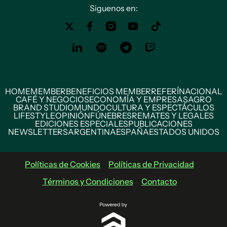
Siguenos en:
HOME
MEMBER
BENEFICIOS MEMBER
REFERÍ
NACIONAL
CAFÉ Y NEGOCIOS
ECONOMÍA Y EMPRESAS
AGRO
BRAND STUDIO
MUNDO
CULTURA Y ESPECTÁCULOS
LIFESTYLE
OPINIÓN
FÚNEBRES
REMATES Y LEGALES
EDICIONES ESPECIALES
PUBLICACIONES
NEWSLETTERS
ARGENTINA
ESPAÑA
ESTADOS UNIDOS
Políticas de Cookies
Políticas de Privacidad
Términos y Condiciones
Contacto