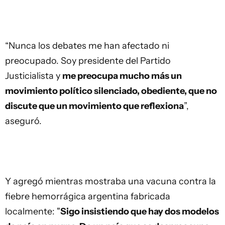
quiero cumplir con mi palabra de entender por qué
la gente votó como votó
", aseguró antes de
tomarle el juramento a los ministros.
“Nunca los debates me han afectado ni
preocupado. Soy presidente del Partido
Justicialista y
me preocupa mucho más un
movimiento político silenciado, obediente, que no
discute que un movimiento que reflexiona
”,
aseguró.
Y agregó mientras mostraba una vacuna contra la
fiebre hemorrágica argentina fabricada
localmente: "
Sigo insistiendo que hay dos modelos