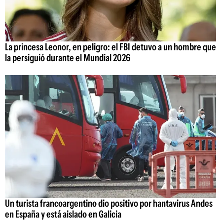
La princesa Leonor, en peligro: el FBI detuvo a un hombre que
la persiguió durante el Mundial 2026
Un turista francoargentino dio positivo por hantavirus Andes
en España y está aislado en Galicia