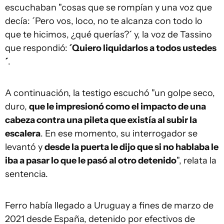
escuchaban "cosas que se rompían y una voz que
decía: ´Pero vos, loco, no te alcanza con todo lo
que te hicimos, ¿qué querías?´ y, la voz de Tassino
que respondió:
´Quiero liquidarlos a todos ustedes
´
.
A continuación, la testigo escuchó "un golpe seco,
duro,
que le impresionó como el impacto de una
cabeza contra una pileta que existía al subir la
escalera
. En ese momento, su interrogador se
levantó y
desde la puerta le dijo que si no hablaba le
iba a pasar lo que le pasó al otro detenido
", relata la
sentencia.
Ferro había llegado a Uruguay a fines de marzo de
2021 desde España, detenido por efectivos de