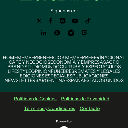
Siguenos en:
HOME
MEMBER
BENEFICIOS MEMBER
REFERÍ
NACIONAL
CAFÉ Y NEGOCIOS
ECONOMÍA Y EMPRESAS
AGRO
BRAND STUDIO
MUNDO
CULTURA Y ESPECTÁCULOS
LIFESTYLE
OPINIÓN
FÚNEBRES
REMATES Y LEGALES
EDICIONES ESPECIALES
PUBLICACIONES
NEWSLETTERS
ARGENTINA
ESPAÑA
ESTADOS UNIDOS
Políticas de Cookies
Políticas de Privacidad
Términos y Condiciones
Contacto