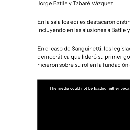
Jorge Batlle y Tabaré Vázquez.
En la sala los ediles destacaron dist
incluyendo en las alusiones a Batlle 
En el caso de Sanguinetti, los legisl
democrática que lideró su primer go
hicieron sobre su rol en la fundació
This
is
a
The media could not be loaded, either becau
modal
window.