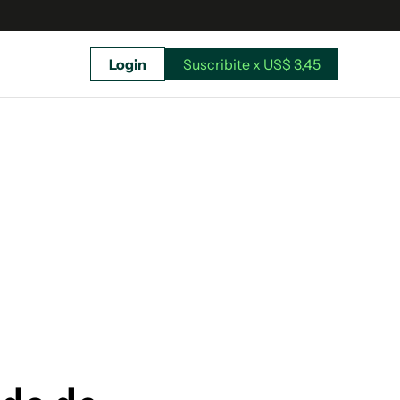
Login
Suscribite x US$ 3,45
uscríbete ahora a El Observador y elegí hasta
donde llegar.
Suscribite x US$ 3,45