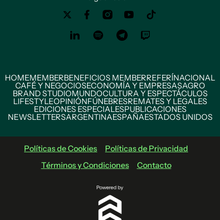
HOME
MEMBER
BENEFICIOS MEMBER
REFERÍ
NACIONAL
CAFÉ Y NEGOCIOS
ECONOMÍA Y EMPRESAS
AGRO
BRAND STUDIO
MUNDO
CULTURA Y ESPECTÁCULOS
LIFESTYLE
OPINIÓN
FÚNEBRES
REMATES Y LEGALES
EDICIONES ESPECIALES
PUBLICACIONES
NEWSLETTERS
ARGENTINA
ESPAÑA
ESTADOS UNIDOS
Políticas de Cookies
Políticas de Privacidad
Términos y Condiciones
Contacto