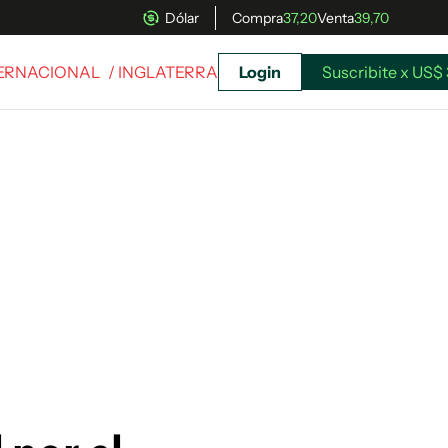
Dólar
Compra
37,20
Venta
39,70
TERNACIONAL
/ INGLATERRA
Login
Suscribite x US$ 
uscríbete ahora a El Observador y elegí hasta
donde llegar.
Suscribite x US$ 3,45