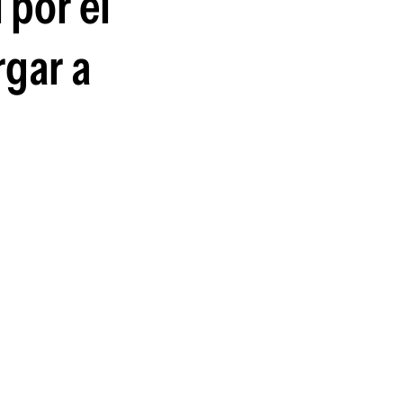
 por el
guenos en:
gar a