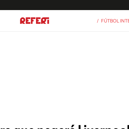
/
FÚTBOL IN
Olímpicos
S
tbol
g
ortivo