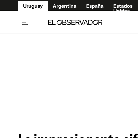
Uruguay
Argentina
España
Estados
Unidos
Home
Juegos 
Referí
Rugby
Fútbol
Básque
Mundial 2026
Tenis
Resultados Deportivos
Runnin
Fútbol internacional
Polidep
Copa Libertadores
Motor