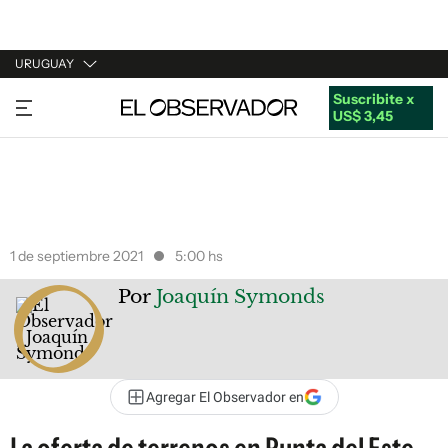
URUGUAY
Suscribite x
URUGUAY
US$ 3,45
ARGENTINA
ESPAÑA
ESTADOS UNIDOS
1 de septiembre 2021
5:00 hs
Por
Joaquín Symonds
Agregar El Observador en