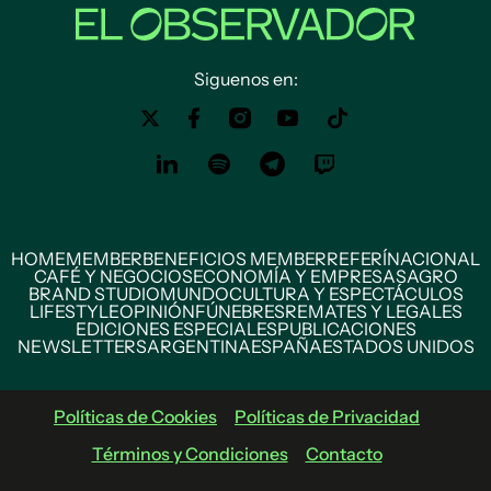
Siguenos en:
HOME
MEMBER
BENEFICIOS MEMBER
REFERÍ
NACIONAL
CAFÉ Y NEGOCIOS
ECONOMÍA Y EMPRESAS
AGRO
BRAND STUDIO
MUNDO
CULTURA Y ESPECTÁCULOS
LIFESTYLE
OPINIÓN
FÚNEBRES
REMATES Y LEGALES
EDICIONES ESPECIALES
PUBLICACIONES
NEWSLETTERS
ARGENTINA
ESPAÑA
ESTADOS UNIDOS
Políticas de Cookies
Políticas de Privacidad
Términos y Condiciones
Contacto