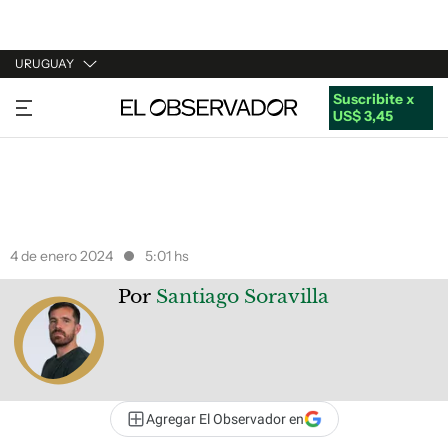
URUGUAY
Suscribite x
URUGUAY
US$ 3,45
ARGENTINA
ESPAÑA
ESTADOS UNIDOS
4 de enero 2024
5:01 hs
Por
Santiago Soravilla
Agregar El Observador en