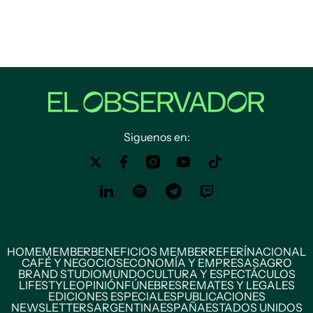
Siguenos en:
HOME
MEMBER
BENEFICIOS MEMBER
REFERÍ
NACIONAL
CAFÉ Y NEGOCIOS
ECONOMÍA Y EMPRESAS
AGRO
BRAND STUDIO
MUNDO
CULTURA Y ESPECTÁCULOS
LIFESTYLE
OPINIÓN
FÚNEBRES
REMATES Y LEGALES
EDICIONES ESPECIALES
PUBLICACIONES
NEWSLETTERS
ARGENTINA
ESPAÑA
ESTADOS UNIDOS