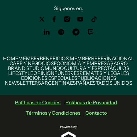
Siguenos en:
HOME
MEMBER
BENEFICIOS MEMBER
REFERÍ
NACIONAL
CAFÉ Y NEGOCIOS
ECONOMÍA Y EMPRESAS
AGRO
BRAND STUDIO
MUNDO
CULTURA Y ESPECTÁCULOS
LIFESTYLE
OPINIÓN
FÚNEBRES
REMATES Y LEGALES
EDICIONES ESPECIALES
PUBLICACIONES
NEWSLETTERS
ARGENTINA
ESPAÑA
ESTADOS UNIDOS
Políticas de Cookies
Políticas de Privacidad
Términos y Condiciones
Contacto