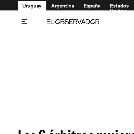
Uruguay
Argentina
España
Estados
Unidos
Home
Juegos 
Referí
Rugby
Fútbol
Básque
Mundial 2026
Tenis
Resultados Deportivos
Runnin
Fútbol internacional
Polidep
Copa Libertadores
Motor