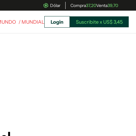
Dólar
Compra
37,20
Venta
39,70
MUNDO
/ MUNDIAL
Login
Suscribite x US$ 3,45
uscríbete ahora a El Observador y elegí hasta
donde llegar.
Suscribite x US$ 3,45