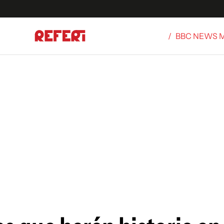
/
BBC NEWS 
Olímpicos
S
tbol
g
ortivo