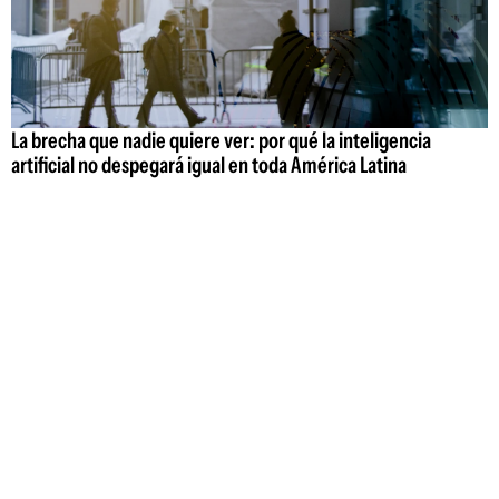
La brecha que nadie quiere ver: por qué la inteligencia
artificial no despegará igual en toda América Latina