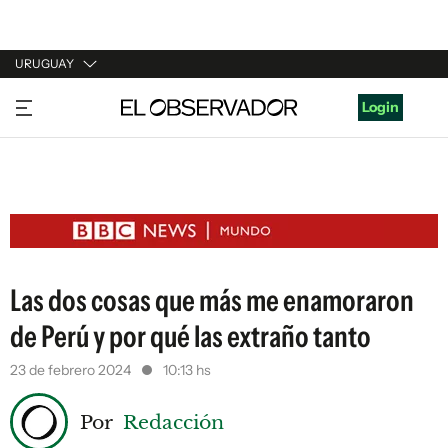
URUGUAY
URUGUAY
Login
ARGENTINA
ESPAÑA
ESTADOS UNIDOS
Las dos cosas que más me enamoraron
de Perú y por qué las extraño tanto
23 de febrero 2024
10:13 hs
Por
Redacción