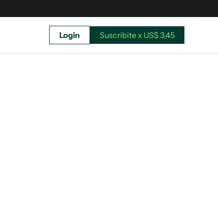
Login
Suscribite x US$ 3,45
uscríbete ahora a El Observador y elegí hasta
donde llegar.
Suscribite x US$ 3,45