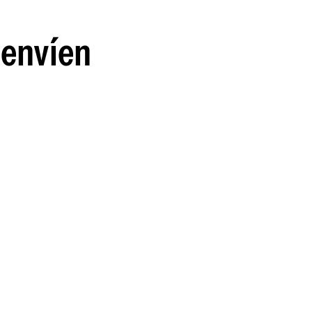
n
 envíen