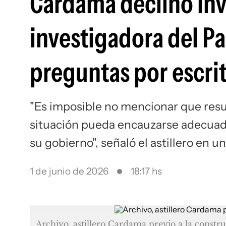
Cardama declinó inv
investigadora del Pa
preguntas por escri
"Es imposible no mencionar que resul
situación pueda encauzarse adecuada
su gobierno", señaló el astillero en u
1 de junio de 2026
18:17 hs
Archivo, astillero Cardama previo a la constr