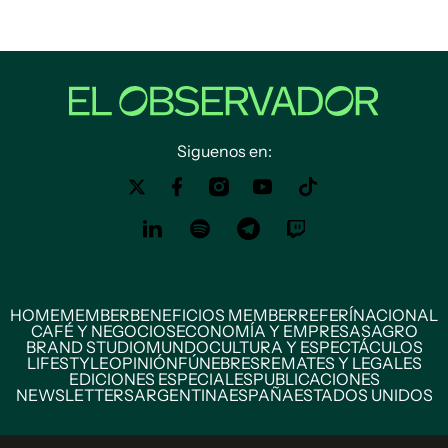
Siguenos en:
HOME
MEMBER
BENEFICIOS MEMBER
REFERÍ
NACIONAL
CAFÉ Y NEGOCIOS
ECONOMÍA Y EMPRESAS
AGRO
BRAND STUDIO
MUNDO
CULTURA Y ESPECTÁCULOS
LIFESTYLE
OPINIÓN
FÚNEBRES
REMATES Y LEGALES
EDICIONES ESPECIALES
PUBLICACIONES
NEWSLETTERS
ARGENTINA
ESPAÑA
ESTADOS UNIDOS