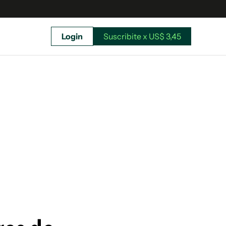
Login
Suscribite x US$ 3,45
uscríbete ahora a El Observador y elegí hasta
donde llegar.
Suscribite x US$ 3,45