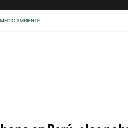
 MEDIO AMBIENTE
e
S
n
es
Siguenos en:
 y Legales
es especiales
ciones
ters
ina
 Unidos