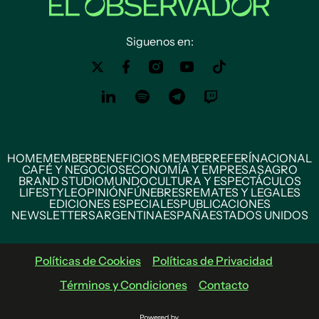
Siguenos en:
HOME
MEMBER
BENEFICIOS MEMBER
REFERÍ
NACIONAL
CAFÉ Y NEGOCIOS
ECONOMÍA Y EMPRESAS
AGRO
BRAND STUDIO
MUNDO
CULTURA Y ESPECTÁCULOS
LIFESTYLE
OPINIÓN
FÚNEBRES
REMATES Y LEGALES
EDICIONES ESPECIALES
PUBLICACIONES
NEWSLETTERS
ARGENTINA
ESPAÑA
ESTADOS UNIDOS
Políticas de Cookies
Políticas de Privacidad
Términos y Condiciones
Contacto