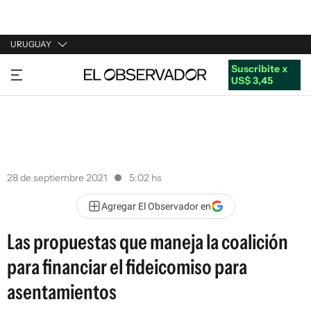
URUGUAY
Suscribite x
URUGUAY
US$ 3,45
ARGENTINA
ESPAÑA
ESTADOS UNIDOS
28 de septiembre 2021
5:02 hs
Agregar El Observador en
Las propuestas que maneja la coalición
para financiar el fideicomiso para
asentamientos