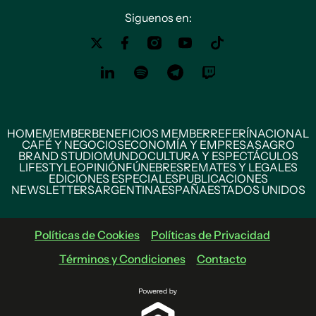
Siguenos en:
HOME
MEMBER
BENEFICIOS MEMBER
REFERÍ
NACIONAL
CAFÉ Y NEGOCIOS
ECONOMÍA Y EMPRESAS
AGRO
BRAND STUDIO
MUNDO
CULTURA Y ESPECTÁCULOS
LIFESTYLE
OPINIÓN
FÚNEBRES
REMATES Y LEGALES
EDICIONES ESPECIALES
PUBLICACIONES
NEWSLETTERS
ARGENTINA
ESPAÑA
ESTADOS UNIDOS
Políticas de Cookies
Políticas de Privacidad
Términos y Condiciones
Contacto