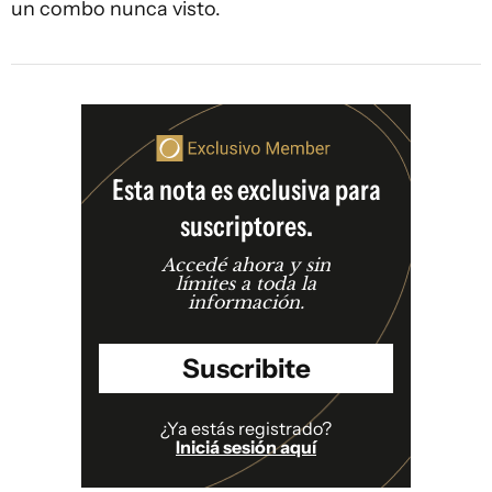
un combo nunca visto.
Esta nota es exclusiva para
suscriptores.
Accedé ahora y sin
límites a toda la
información.
Suscribite
¿Ya estás registrado?
Iniciá sesión aquí