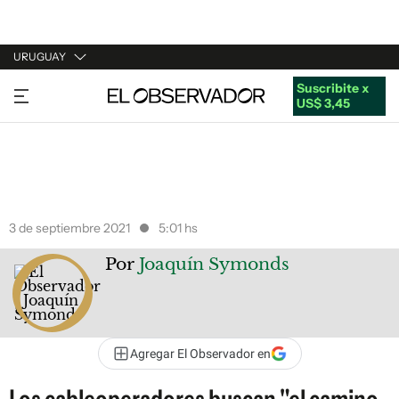
URUGUAY
Suscribite x
URUGUAY
US$ 3,45
ARGENTINA
ESPAÑA
ESTADOS UNIDOS
3 de septiembre 2021
5:01 hs
Por
Joaquín Symonds
Agregar El Observador en