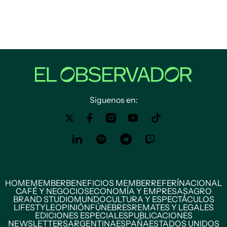
Siguenos en:
HOME
MEMBER
BENEFICIOS MEMBER
REFERÍ
NACIONAL
CAFÉ Y NEGOCIOS
ECONOMÍA Y EMPRESAS
AGRO
BRAND STUDIO
MUNDO
CULTURA Y ESPECTÁCULOS
LIFESTYLE
OPINIÓN
FÚNEBRES
REMATES Y LEGALES
EDICIONES ESPECIALES
PUBLICACIONES
NEWSLETTERS
ARGENTINA
ESPAÑA
ESTADOS UNIDOS