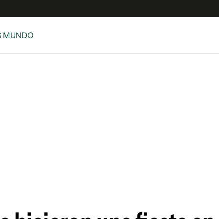
S MUNDO
e
S
n
es
Siguenos en:
 y Legales
es especiales
ciones
ters
ina
 Unidos