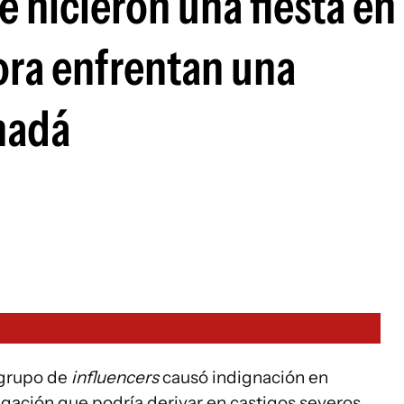
e hicieron una fiesta en
ora enfrentan una
nadá
 grupo de
influencers
causó indignación en
gación que podría derivar en castigos severos.