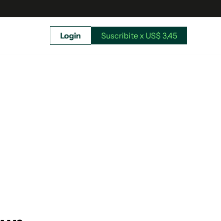
Login
Suscribite x US$ 3,45
uscríbete ahora a El Observador y elegí hasta
donde llegar.
Suscribite x US$ 3,45