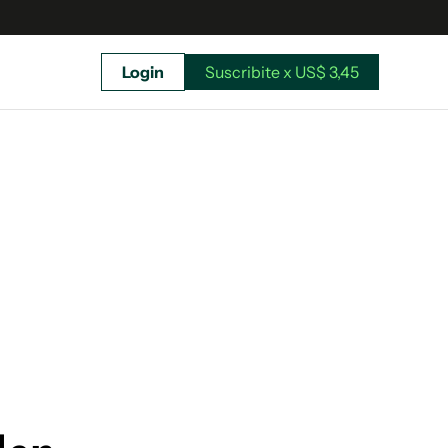
Login
Suscribite x US$ 3,45
uscríbete ahora a El Observador y elegí hasta
donde llegar.
Suscribite x US$ 3,45