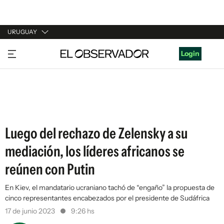
URUGUAY
URUGUAY
Login
ARGENTINA
ESPAÑA
ESTADOS UNIDOS
Luego del rechazo de Zelensky a su
mediación, los líderes africanos se
reúnen con Putin
En Kiev, el mandatario ucraniano tachó de “engaño” la propuesta de
cinco representantes encabezados por el presidente de Sudáfrica
17 de junio 2023
9:26 hs