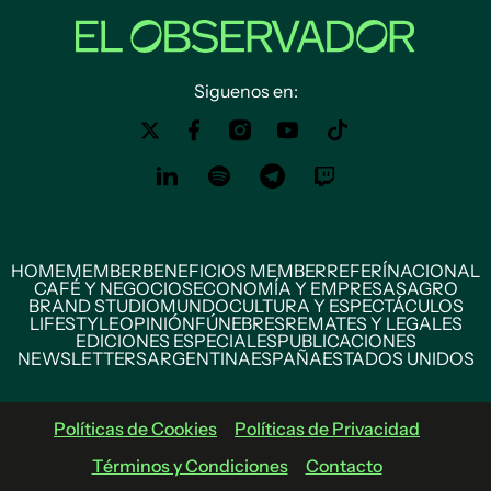
Siguenos en:
HOME
MEMBER
BENEFICIOS MEMBER
REFERÍ
NACIONAL
CAFÉ Y NEGOCIOS
ECONOMÍA Y EMPRESAS
AGRO
BRAND STUDIO
MUNDO
CULTURA Y ESPECTÁCULOS
LIFESTYLE
OPINIÓN
FÚNEBRES
REMATES Y LEGALES
EDICIONES ESPECIALES
PUBLICACIONES
NEWSLETTERS
ARGENTINA
ESPAÑA
ESTADOS UNIDOS
Políticas de Cookies
Políticas de Privacidad
Términos y Condiciones
Contacto