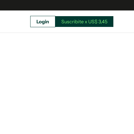
Login
Suscribite x US$ 3,45
uscríbete ahora a El Observador y elegí hasta
donde llegar.
Suscribite x US$ 3,45