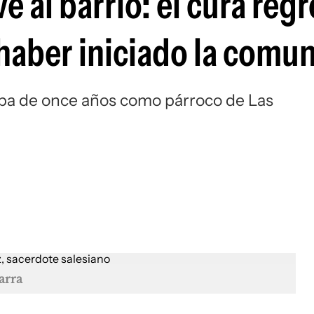
al barrio: el cura regr
 haber iniciado la comu
tapa de once años como párroco de Las
arra