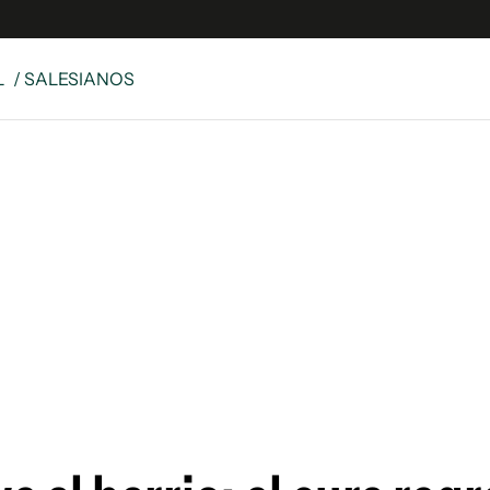
L
/ SALESIANOS
e
S
n
es
Siguenos en:
 y Legales
es especiales
ciones
ters
ina
 Unidos