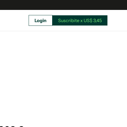
Login
Suscribite x US$ 3,45
uscríbete ahora a El Observador y elegí hasta
donde llegar.
Suscribite x US$ 3,45