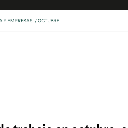
A Y EMPRESAS
/ OCTUBRE
e
S
n
es
Siguenos en:
 y Legales
es especiales
ciones
ters
ina
 Unidos