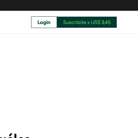
Login
Suscribite x US$ 3,45
uscríbete ahora a El Observador y elegí hasta
donde llegar.
Suscribite x US$ 3,45