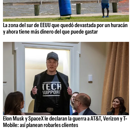
La zona del sur de EEUU que quedó devastada por un huracán
y ahora tiene más dinero del que puede gastar
Elon Musk y SpaceX le declaran la guerra a AT&T, Verizon y T-
Mobile: así planean robarles clientes