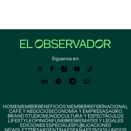
Siguenos en:
HOME
MEMBER
BENEFICIOS MEMBER
REFERÍ
NACIONAL
CAFÉ Y NEGOCIOS
ECONOMÍA Y EMPRESAS
AGRO
BRAND STUDIO
MUNDO
CULTURA Y ESPECTÁCULOS
LIFESTYLE
OPINIÓN
FÚNEBRES
REMATES Y LEGALES
EDICIONES ESPECIALES
PUBLICACIONES
NEWSLETTERS
ARGENTINA
ESPAÑA
ESTADOS UNIDOS