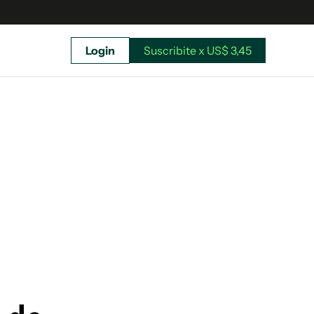
Login
Suscribite x US$ 3,45
uscríbete ahora a El Observador y elegí hasta
donde llegar.
Suscribite x US$ 3,45