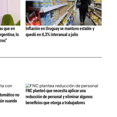
as que en
Inflación en Uruguay se mantuvo estable y
rgentina; lo
quedó en 4,3% interanual a julio
ros"
FNC planteó que necesita aplicar una
utomático no
reducción de personal y eliminar algunos
aún cuando
beneficios que otorga a trabajadores