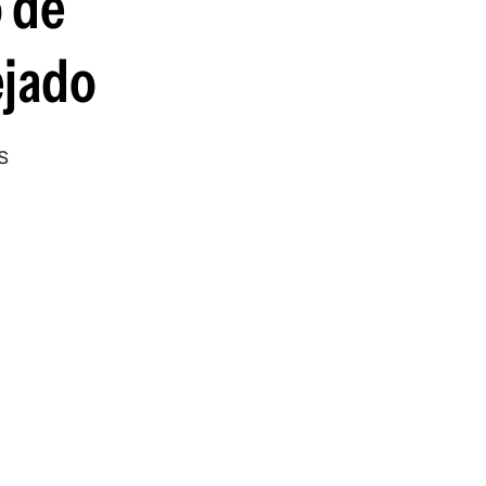
 de
ejado
s