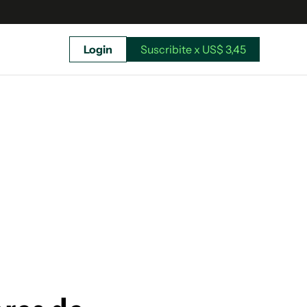
Login
Suscribite x US$ 3,45
uscríbete ahora a El Observador y elegí hasta
donde llegar.
Suscribite x US$ 3,45