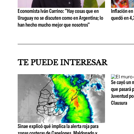
Economista Iván Carrino: "Hay cosas que en
Inflación en
Uruguay no se discuten como en Argentina; lo
quedó en 4,3
han hecho mucho mejor que nosotros"
TE PUEDE INTERESAR
Se cayó un m
que pasará p
Juventud por
Clausura
Sinae explicó qué implica la alerta roja para
zonas costeras de Canelones, Maldonado y