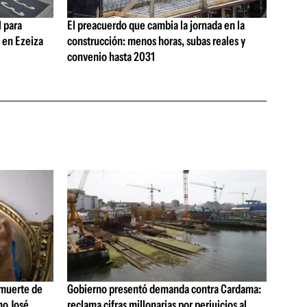
 para
El preacuerdo que cambia la jornada en la
s en Ezeiza
construcción: menos horas, subas reales y
convenio hasta 2031
 muerte de
Gobierno presentó demanda contra Cardama:
no José
reclama cifras millonarias por perjuicios al