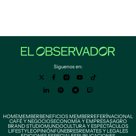
Siguenos en:
HOME
MEMBER
BENEFICIOS MEMBER
REFERÍ
NACIONAL
CAFÉ Y NEGOCIOS
ECONOMÍA Y EMPRESAS
AGRO
BRAND STUDIO
MUNDO
CULTURA Y ESPECTÁCULOS
LIFESTYLE
OPINIÓN
FÚNEBRES
REMATES Y LEGALES
EDICIONES ESPECIALES
PUBLICACIONES