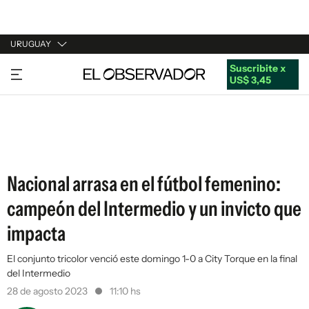
URUGUAY
Suscribite x
URUGUAY
US$ 3,45
ARGENTINA
ESPAÑA
ESTADOS UNIDOS
Nacional arrasa en el fútbol femenino:
campeón del Intermedio y un invicto que
impacta
El conjunto tricolor venció este domingo 1-0 a City Torque en la final
del Intermedio
28 de agosto 2023
11:10 hs