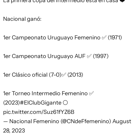
La primera copa del Intermedio está en casa ❤️
Nacional ganó:
1er Campeonato Uruguayo Femenino ✅ (1971)
1er Campeonato Uruguayo AUF ✅ (1997)
1er Clásico oficial (7-0)✅ (2013)
1er Torneo Intermedio Femenino ✅
(2023)
#ElClubGigante
⚪
pic.twitter.com/Suz61fYZ6B
— Nacional Femenino (@CNdeFfemenino)
August
28, 2023