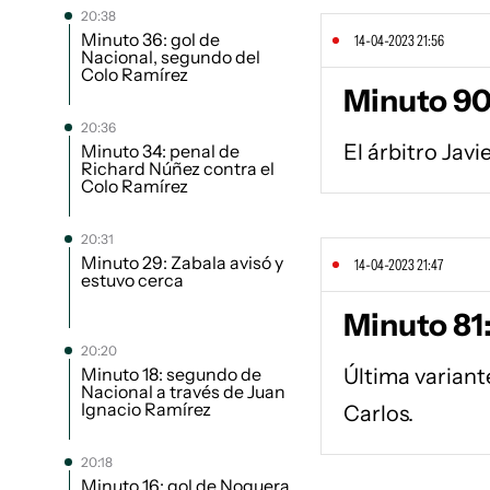
20:38
Minuto 36: gol de
14-04-2023 21:56
Nacional, segundo del
Colo Ramírez
Minuto 90
20:36
El árbitro Javi
Minuto 34: penal de
Richard Núñez contra el
Colo Ramírez
20:31
Minuto 29: Zabala avisó y
14-04-2023 21:47
estuvo cerca
Minuto 81
20:20
Minuto 18: segundo de
Última variant
Nacional a través de Juan
Ignacio Ramírez
Carlos.
20:18
Minuto 16: gol de Noguera