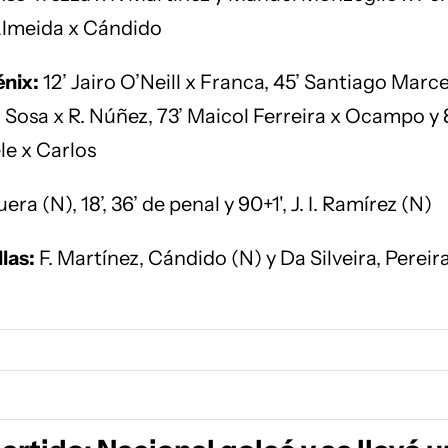
Almeida x Cándido
nix:
12’ Jairo O’Neill x Franca, 45’ Santiago Marce
 Sosa x R. Núñez, 73’ Maicol Ferreira x Ocampo y 
e x Carlos
ra (N), 18’, 36’ de penal y 90+1', J. I. Ramírez (N)
las:
F. Martínez, Cándido (N) y Da Silveira, Pereira