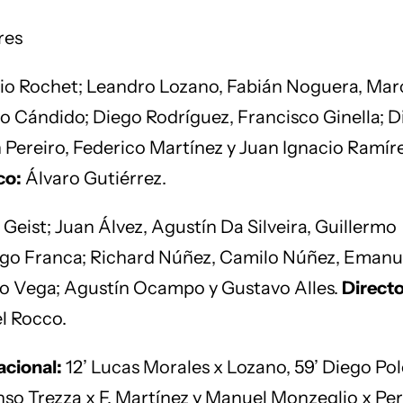
res
io Rochet; Leandro Lozano, Fabián Noguera, Mar
o Cándido; Diego Rodríguez, Francisco Ginella; 
 Pereiro, Federico Martínez y Juan Ignacio Ramíre
co:
Álvaro Gutiérrez.
 Geist; Juan Álvez, Agustín Da Silveira, Guillermo
iago Franca; Richard Núñez, Camilo Núñez, Emanu
lo Vega; Agustín Ocampo y Gustavo Alles.
Directo
l Rocco.
cional:
12’ Lucas Morales x Lozano, 59’ Diego Pol
so Trezza x F. Martínez y Manuel Monzeglio x Per