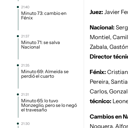
21:40
Juez:
Javier Fe
Minuto 73: cambio en
Fénix
Nacional:
Serg
Montiel, Camil
21:37
Minuto 71: se salva
Zabala, Gastón
Nacional
Director técni
21:35
Minuto 69: Almeida se
Fénix:
Cristian
perdió el cuarto
Pereira, Sant
Carlos, Gonza
21:31
Minuto 65: lo tuvo
técnico:
Leone
Monzeglio, pero se lo negó
el travesaño
Cambios en Na
21:30
Noguera, Alfon