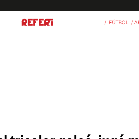
/
FÚTBOL
/ 
Olímpicos
S
tbol
g
ortivo