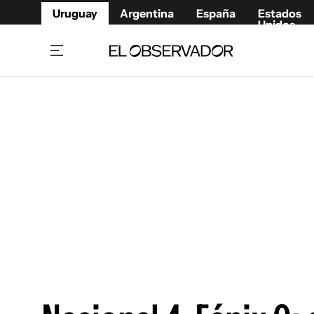
Uruguay
Argentina
España
Estados
Unidos
Home
Juegos 
Referí
Rugby
Fútbol
Básque
Mundial 2026
Tenis
Resultados Deportivos
Runnin
Fútbol internacional
Polidep
Copa Libertadores
Motor