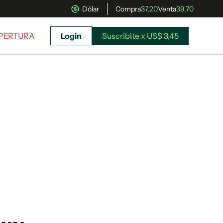
Dólar
Compra
37,20
Venta
39,70
APERTURA
Login
Suscribite x US$ 3,45
uscríbete ahora a El Observador y elegí hasta
donde llegar.
Suscribite x US$ 3,45