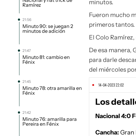
Nacional y hat trick de
minutos.
Ramírez
Fueron mucho más
21:56
primeros tantos.
Minuto 90: se juegan 2
minutos de adición
El Colo Ramírez, 
De esa manera, G
21:47
Minuto 81: cambio en
para darle descan
Fénix
del miércoles po
21:45
14-04-2023 22:02
Minuto 78: otra amarilla en
Fénix
Los detall
21:42
Nacional 4:0 F
Minuto 76: amarilla para
Pereira en Fénix
Cancha:
Gran 