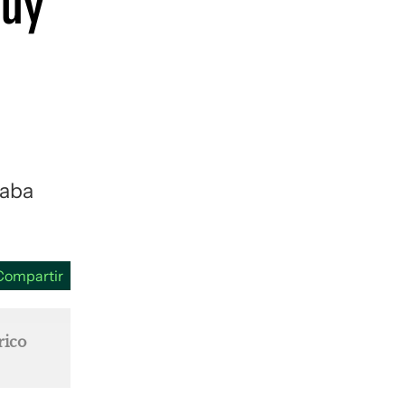
muy
guenos en:
gaba
Compartir
rico