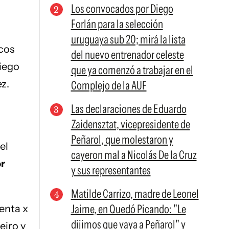
Los convocados por Diego
Forlán para la selección
uruguaya sub 20; mirá la lista
cos
del nuevo entrenador celeste
Diego
que ya comenzó a trabajar en el
z.
Complejo de la AUF
Las declaraciones de Eduardo
Zaidensztat, vicepresidente de
Peñarol, que molestaron y
el
cayeron mal a Nicolás De la Cruz
r
y sus representantes
Matilde Carrizo, madre de Leonel
Jaime, en Quedó Picando: "Le
enta x
dijimos que vaya a Peñarol" y
eiro y