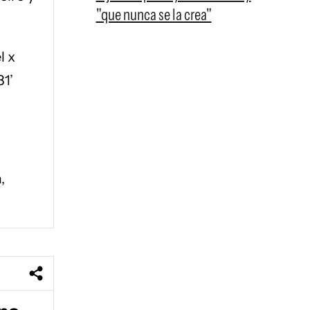
"que nunca se la crea"
l x
81’
,