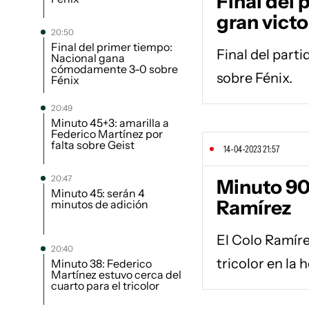
Final del 
gran victo
20:50
Final del primer tiempo:
Final del parti
Nacional gana
cómodamente 3-0 sobre
sobre Fénix.
Fénix
20:49
Minuto 45+3: amarilla a
Federico Martínez por
falta sobre Geist
14-04-2023 21:57
20:47
Minuto 90+
Minuto 45: serán 4
Ramírez
minutos de adición
El Colo Ramírez
20:40
tricolor en la h
Minuto 38: Federico
Martínez estuvo cerca del
cuarto para el tricolor