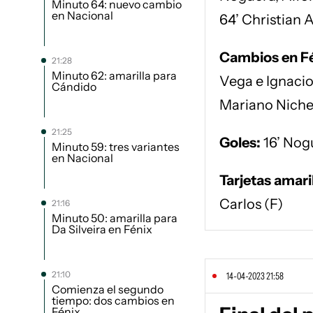
Minuto 64: nuevo cambio
en Nacional
64’ Christian 
Cambios en Fé
21:28
Minuto 62: amarilla para
Vega e Ignacio
Cándido
Mariano Nichel
21:25
Goles:
16’ Nogue
Minuto 59: tres variantes
en Nacional
Tarjetas amaril
Carlos (F)
21:16
Minuto 50: amarilla para
Da Silveira en Fénix
21:10
14-04-2023 21:58
Comienza el segundo
tiempo: dos cambios en
Fénix