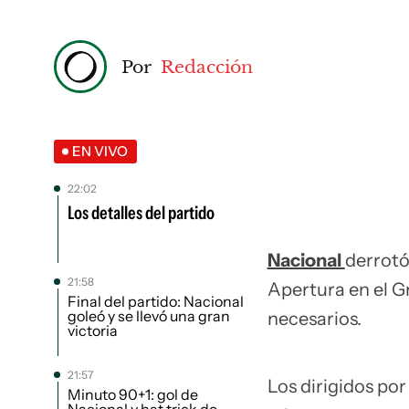
Por
Redacción
EN VIVO
22:02
Los detalles del partido
Nacional
derrotó
21:58
Apertura en el G
Final del partido: Nacional
goleó y se llevó una gran
necesarios.
victoria
21:57
Los dirigidos por
Minuto 90+1: gol de