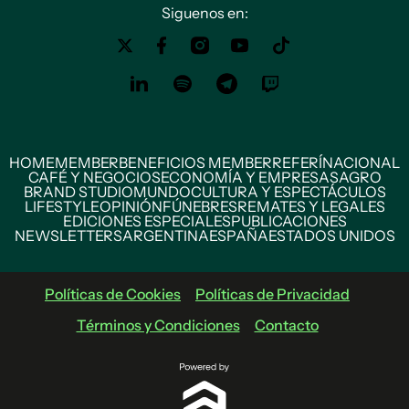
Siguenos en:
HOME
MEMBER
BENEFICIOS MEMBER
REFERÍ
NACIONAL
CAFÉ Y NEGOCIOS
ECONOMÍA Y EMPRESAS
AGRO
BRAND STUDIO
MUNDO
CULTURA Y ESPECTÁCULOS
LIFESTYLE
OPINIÓN
FÚNEBRES
REMATES Y LEGALES
EDICIONES ESPECIALES
PUBLICACIONES
NEWSLETTERS
ARGENTINA
ESPAÑA
ESTADOS UNIDOS
Políticas de Cookies
Políticas de Privacidad
Términos y Condiciones
Contacto