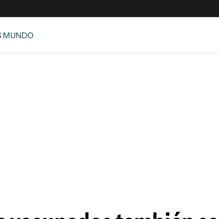
S MUNDO
e
S
n
es
Siguenos en:
 y Legales
es especiales
ciones
ters
ina
 Unidos