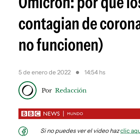
Ómicron: por qué lo
contagian de coronav
no funcionen)
5 de enero de 2022
14:54 hs
Por
Redacción
Si
no puedes ver el video haz
clic aq