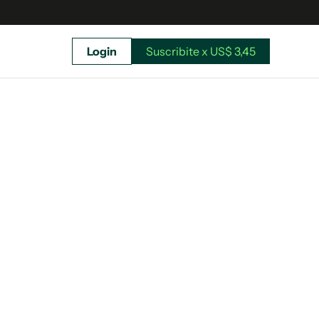
Login
Suscribite x US$ 3,45
uscríbete ahora a El Observador y elegí hasta
donde llegar.
Suscribite x US$ 3,45