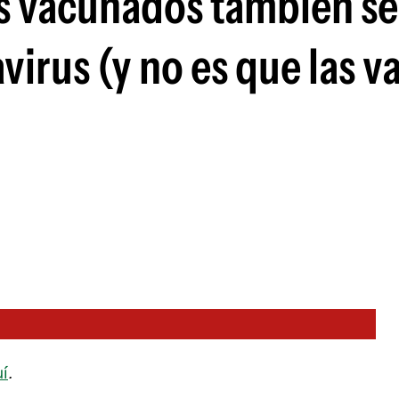
s vacunados también se
irus (y no es que las v
uí
.